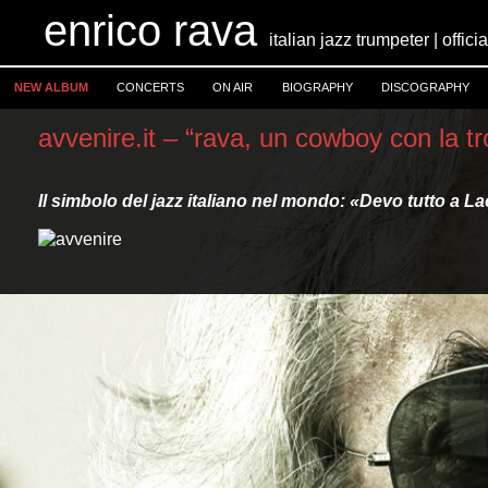
enrico rava
italian jazz trumpeter | offici
NEW ALBUM
CONCERTS
ON AIR
BIOGRAPHY
DISCOGRAPHY
avvenire.it – “rava, un cowboy con la t
Il simbolo del jazz italiano nel mondo: «Devo tutto a 