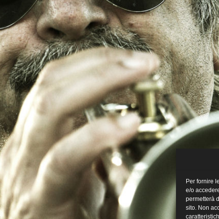
Per fornire 
e/o accedere
permetterà d
sito. Non ac
caratteristic